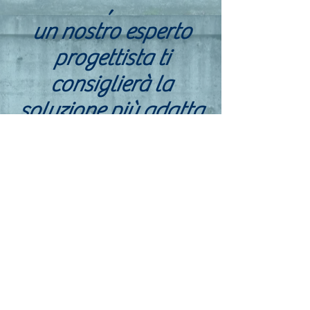
,
un nostro esperto
progettista ti
consiglierà la
soluzione più adatta
ed economica !!
*
per lavori superiori a 500mq