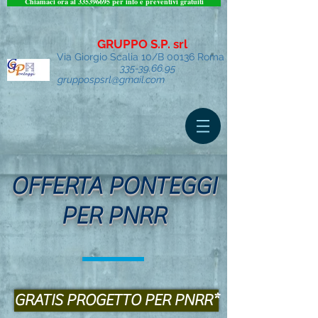
Chiamaci ora al 335396695 per info e preventivi gratuiti
GRUPPO S.P. srl
Via Giorgio Scalia 10/B 00136 Roma
335-39.66.95
gruppospsrl@gmail.com
OFFERTA PONTEGGI
PER PNRR
GRATIS PROGETTO PER PNRR*