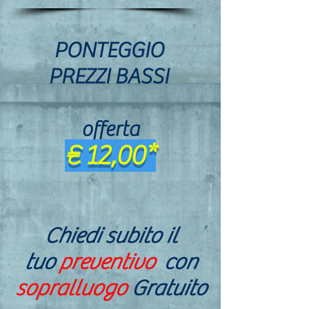
PONTEGGIO
PREZZI BASSI
offerta
€ 12,00*
Chiedi subito il
tuo
preventivo
con
sopralluogo
Gratuito